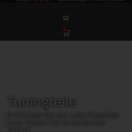
0
Tuningteile
Entdecken Sie das volle Potential
Ihres Classic Car in modernen
Zeiten!