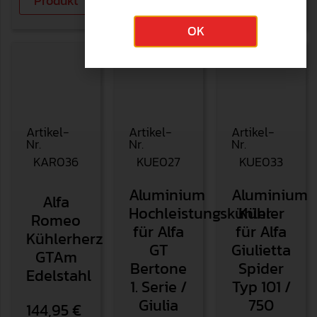
Produkt
Produkt
Produkt
OK
Artikel-
Artikel-
Artikel-
Nr.
Nr.
Nr.
KAR036
KUE027
KUE033
Aluminium
Aluminium
Alfa
Hochleistungskühler
Kühler
Romeo
für Alfa
für Alfa
Kühlerherz
GT
Giulietta
GTAm
Bertone
Spider
Edelstahl
1. Serie /
Typ 101 /
Giulia
750
144,95
€