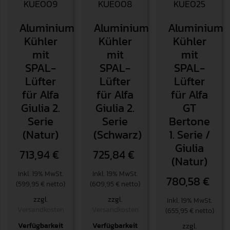
KUE009
KUE008
KUE025
Aluminium
Aluminium
Aluminium
Kühler
Kühler
Kühler
mit
mit
mit
SPAL-
SPAL-
SPAL-
Lüfter
Lüfter
Lüfter
für Alfa
für Alfa
für Alfa
Giulia 2.
Giulia 2.
GT
Serie
Serie
Bertone
(Natur)
(Schwarz)
1. Serie /
Giulia
713,94
€
725,84
€
(Natur)
Inkl. 19% MwSt.
Inkl. 19% MwSt.
780,58
€
(599,95 € netto)
(609,95 € netto)
zzgl.
zzgl.
Inkl. 19% MwSt.
Versandkosten
Versandkosten
(655,95 € netto)
Verfügbarkeit
Verfügbarkeit
zzgl.