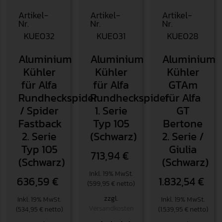
Artikel-
Artikel-
Artikel-
Nr.
Nr.
Nr.
KUE032
KUE031
KUE028
Aluminium
Aluminium
Aluminium
Kühler
Kühler
Kühler
für Alfa
für Alfa
GTAm
Rundheckspider
Rundheckspider
für Alfa
/ Spider
1. Serie
GT
Fastback
Typ 105
Bertone
2. Serie
(Schwarz)
2. Serie /
Typ 105
Giulia
713,94
€
(Schwarz)
(Schwarz)
Inkl. 19% MwSt.
636,59
€
1.832,54
€
(599,95 € netto)
zzgl.
Inkl. 19% MwSt.
Inkl. 19% MwSt.
Versandkosten
(534,95 € netto)
(1.539,95 € netto)