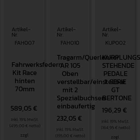
Artikel-
Artikel-
Artikel-
Nr.
Nr.
Nr.
FAH007
FAH010
KUP002
Tragarm/Querlenker
KUPPLUNGS
Fahrwerksfedern
AR 105
STEHENDE
Kit Race
Oben
PEDALE
hinten
verstellbar/einstellbar
1. SERIE
70mm
mit 2
GT
Spezialbuchsen
BERTONE
einbaufertig
589,05
€
196,29
€
232,05
€
Inkl. 19% MwSt.
Inkl. 19% MwSt.
(495,00 € netto)
(164,95 € netto)
Inkl. 19% MwSt.
zzgl.
(195,00 € netto)
zzgl.