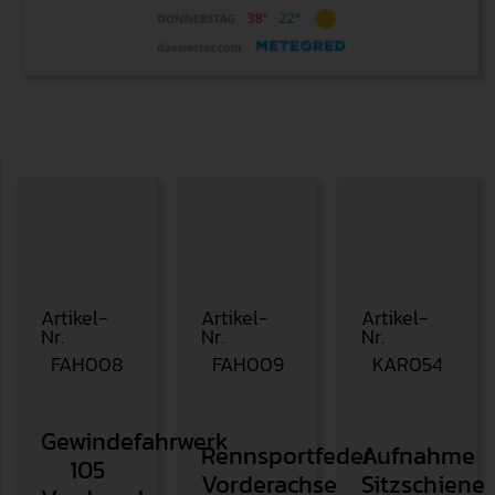
Le Mans
S
Artikel-
Artikel-
Artikel-
Nr.
Nr.
Nr.
FAH008
FAH009
KAR054
Gewindefahrwerk
Rennsportfeder
Aufnahme
105
Vorderachse
Sitzschiene