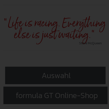
“Life is racing. Everything
else is just waiting.”
Steve McQueen
Auswahl
formula GT Online-Shop