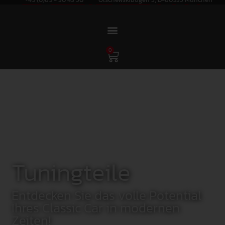
0
Tuningteile
Entdecken Sie das volle Potential
Ihres Classic Car in modernen
Zeiten!