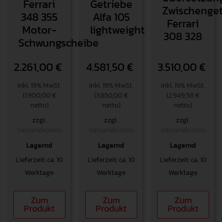
Ferrari
Getriebe
Zwischenget
348 355
Alfa 105
Ferrari
Motor-
lightweight
308 328
Schwungscheibe
2.261,00
€
4.581,50
€
3.510,00
€
Inkl. 19% MwSt.
Inkl. 19% MwSt.
Inkl. 19% MwSt.
(1.900,00 €
(3.850,00 €
(2.949,58 €
netto)
netto)
netto)
zzgl.
zzgl.
zzgl.
Versandkosten
Versandkosten
Versandkosten
Lagernd
Lagernd
Lagernd
Lieferzeit: ca. 10
Lieferzeit: ca. 10
Lieferzeit: ca. 10
Werktage
Werktage
Werktage
Zum
Zum
Zum
Produkt
Produkt
Produkt