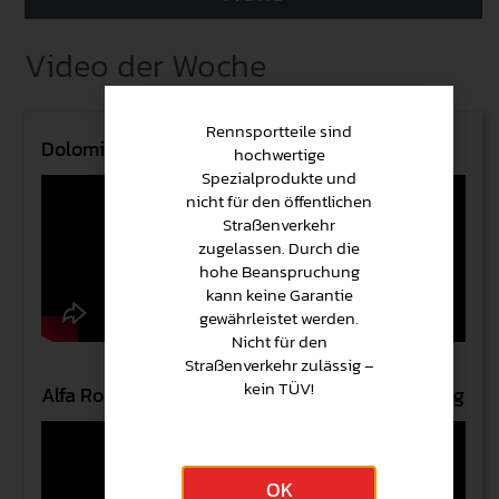
Video der Woche
Rennsportteile sind
Dolomiti Engine Formula GT
hochwertige
Spezialprodukte und
nicht für den öffentlichen
Straßenverkehr
zugelassen. Durch die
hohe Beanspruchung
kann keine Garantie
gewährleistet werden.
Nicht für den
Straßenverkehr zulässig –
kein TÜV!
Alfa Romeo GTA 1600 (1969) at Hockenheimring
OK