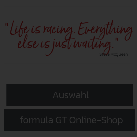
“Life is racing. Everything
else is just waiting.”
Steve McQueen
Auswahl
formula GT Online-Shop