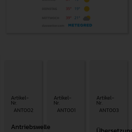
Le Mans
S
Artikel-
Artikel-
Artikel-
Nr.
Nr.
Nr.
ANT002
ANT001
ANT003
Antriebswelle
Übersetzun