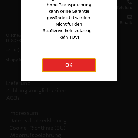
hohe Beanspruchung
Telefon:
kann keine Garantie
gewährleistet werden.
Email:
Nicht für den
Straßenverkehr zulässig –
Olschewskibogen 5
kein TÜV!
D-80935 München
+49 (0)89 – 30 43 50
shop@formulagt.de
OK
Lieferung
Zahlungsmöglichkeiten
AGBs
Impressum
Datenschutzerklärung
Cookie-Richtlinie (EU)
Widerrufsbelehrung