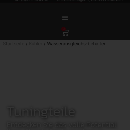
0
Startseite
/
Kühler
/ Wasserausgleichs-behälter
Tuningteile
Entdecken Sie das volle Potential